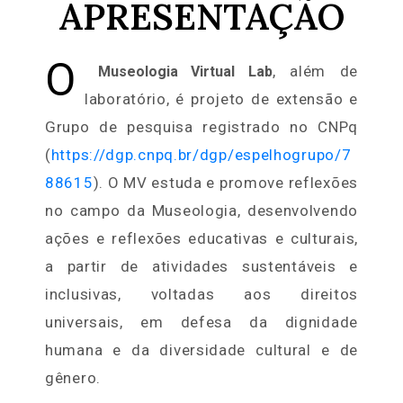
APRESENTAÇÃO
E
v
e
O
, além de
Museologia Virtual Lab
n
laboratório, é projeto de extensão e
t
Grupo de pesquisa registrado no CNPq
o
(
https://dgp.cnpq.br/dgp/espelhogrupo/7
s
88615
). O MV
estuda e promove reflexões
E
no campo da Museologia, desenvolvendo
d
ações e reflexões educativas e culturais,
u
a partir de atividades sustentáveis e
c
inclusivas, voltadas aos direitos
a
universais, em defesa da dignidade
t
humana e da diversidade cultural e de
i
gênero.
v