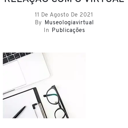
E
v
11 De Agosto De 2021
e
By
Museologiavirtual
n
In
Publicações
t
o
s
E
d
u
c
a
t
i
v