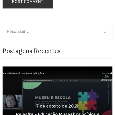
o
n
t
a
t
o
Postagens Recentes
7 de agosto de 2021
Palestra – Educação Museal: princípios e