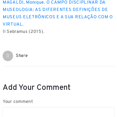
MAGALDI, Monique. O CAMPO DISCIPLINAR DA
o
MUSEOLOGIA: AS DIFERENTES DEFINIÇÕES DE
B
MUSEUS ELETRÔNICOS E A SUA RELAÇÃO COM O
l
VIRTUAL.
o
II Sebramus (2015).
g
C
Share
u
l
t
u
Add Your Comment
r
a
Your comment
l
E