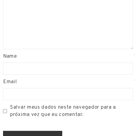
s
t
u
d
o
s
Name
E
q
Email
u
i
p
Salvar meus dados neste navegador para a
e
próxima vez que eu comentar.
s
C