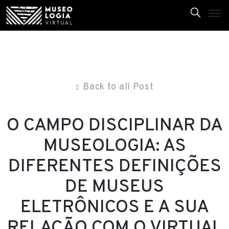
I
n
í
Back to all Post
c
i
O CAMPO DISCIPLINAR DA
o
MUSEOLOGIA: AS
S
DIFERENTES DEFINIÇÕES
o
b
DE MUSEUS
r
ELETRÔNICOS E A SUA
e
RELAÇÃO COM O VIRTUAL