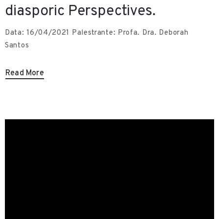
diasporic Perspectives.
o
B
Data: 16/04/2021 Palestrante: Profa. Dra. Deborah
l
Santos
o
g
Read More
C
u
l
t
u
r
a
l
E