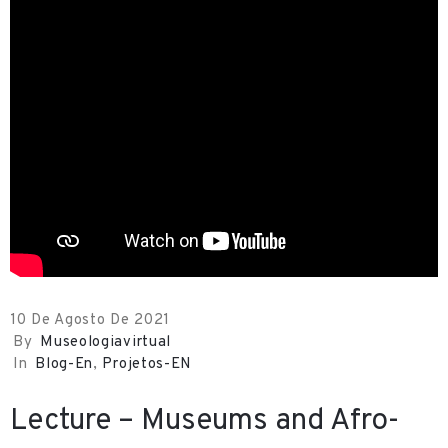
E
v
e
n
t
o
s
E
d
u
c
10 De Agosto De 2021
By
Museologiavirtual
a
In
Blog-En
‚
Projetos-EN
t
i
Lecture – Museums and Afro-
v