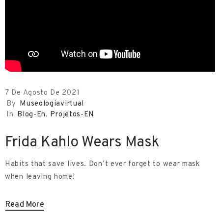
s
t
u
d
o
s
7 De Agosto De 2021
E
By
Museologiavirtual
In
Blog-En
‚
Projetos-EN
q
u
Frida Kahlo Wears Mask
i
p
Habits that save lives. Don’t ever forget to wear mask
when leaving home!
e
s
Read More
C