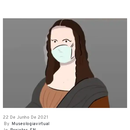
o
n
t
a
t
o
22 De Junho De 2021
By
Museologiavirtual