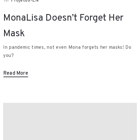
In
Projetos-EN
/
MonaLisa Doesn’t Forget Her
Mask
In pandemic times, not even Mona forgets her masks! Do
you?
Read More